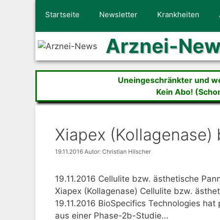
Zum
Startseite
Newsletter
Krankheiten
Inhalt
springen
Arznei-Ne
Uneingeschränkter und wer
Kein Abo! (Scho
Xiapex (Kollagenase) b
19.11.2016
Autor: Christian Hilscher
19.11.2016 Cellulite bzw. ästhetische Pa
Xiapex (Kollagenase) Cellulite bzw. ästhe
19.11.2016 BioSpecifics Technologies hat p
aus einer Phase-2b-Studie…