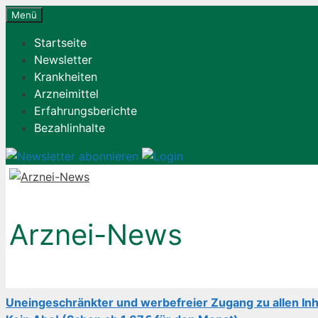
Zum
Menü
Inhalt
Startseite
springen
Newsletter
Krankheiten
Arzneimittel
Erfahrungsberichte
Bezahlinhalte
Arznei-News
Uneingeschränkter und werbefreier Zugang zu allen Inh