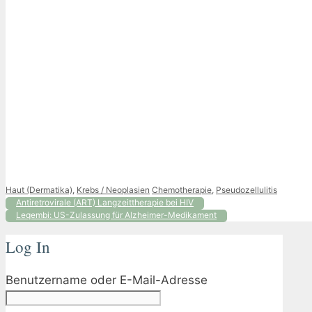
Kategorien
Schlagwörter
Haut (Dermatika)
,
Krebs / Neoplasien
Chemotherapie
,
Pseudozellulitis
Antiretrovirale (ART) Langzeittherapie bei HIV
Leqembi: US-Zulassung für Alzheimer-Medikament
Log In
Benutzername oder E-Mail-Adresse