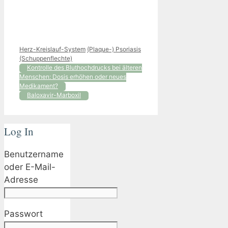
Kategorien
Schlagwörter
Herz-Kreislauf-System
(Plaque-) Psoriasis
(Schuppenflechte)
Kontrolle des Bluthochdrucks bei älteren
Menschen: Dosis erhöhen oder neues
Medikament?
Baloxavir-Marboxil
Log In
Benutzername
oder E-Mail-
Adresse
Passwort