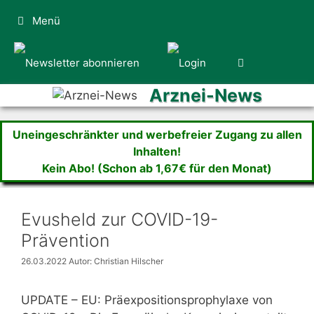
Zum
Menü
Inhalt
springen
Arznei-News
Uneingeschränkter und werbefreier Zugang zu allen
Inhalten!
Kein Abo! (Schon ab 1,67€ für den Monat)
Evusheld zur COVID-19-
Prävention
26.03.2022
Autor: Christian Hilscher
UPDATE – EU: Präexpositionsprophylaxe von