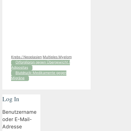
Kategorien
Schlagwörter
Krebs / Neoplasien
Multiples Myelom
Orforglipron gegen Übergewicht /
Adipositas
Blutdruck-Medikamente gegen
Migräne
Log In
Benutzername
oder E-Mail-
Adresse