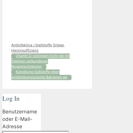
Kategorien
Schlagwörter
Antiinfektiva / Impfstoffe
Grippe
,
Herzinsuffizienz
Vitamin D verringert nicht die mit
Statinen verbundenen
Muskelschmerzen
Künstliche Süßstoffe töten
antibiotikaresistente Bakterien ab
Log In
Benutzername
oder E-Mail-
Adresse