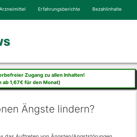
Arzneimittel
Erfahrungsberichte
Bezahlinhalte
ws
befreier Zugang zu allen Inhalten!
n ab 1,67€ für den Monat)
onen Ängste lindern?
ox das Auftreten von Ängsten/Angststörungen