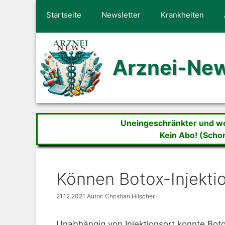
Zum
Startseite
Newsletter
Krankheiten
Inhalt
springen
Arznei-Ne
Uneingeschränkter und wer
Kein Abo! (Scho
Können Botox-Injekti
21.12.2021
Autor: Christian Hilscher
Unabhängig von Injektionsort konnte Bot