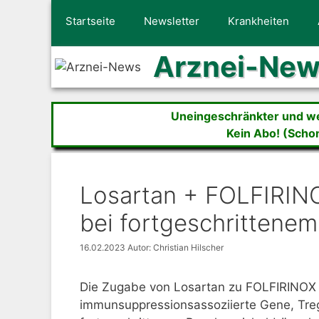
Zum
Startseite
Newsletter
Krankheiten
Inhalt
springen
Arznei-Ne
Uneingeschränkter und wer
Kein Abo! (Scho
Losartan + FOLFIRIN
bei fortgeschrittene
16.02.2023
Autor: Christian Hilscher
Die Zugabe von Losartan zu FOLFIRINOX 
immunsuppressionsassoziierte Gene, Treg