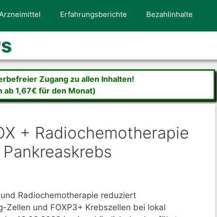
Arzneimittel
Erfahrungsberichte
Bezahlinhalte
ws
befreier Zugang zu allen Inhalten!
n ab 1,67€ für den Monat)
OX + Radiochemotherapie
m Pankreaskrebs
und Radiochemotherapie reduziert
-Zellen und FOXP3+ Krebszellen bei lokal