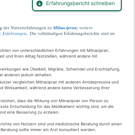
Erfahrungsbericht schreiben
g der Nutzererfahrungen zu
Milnacipran
;
weitere
L Erfahrungen
.
. Die vollständigen Erfahrungsberichte sind im
richten von unterschiedlichen Erfahrungen mit Milnacipran,
eit und ihren Alltag feststellen, während andere mit
nwirkungen wie Übelkeit, Migräne, Schwindel und Erschöpfung,
bei anderen jedoch anhalten.
 Nutzer vergleichen Milnacipran mit anderen Antidepressiva und
und Wirksamkeit, während andere keine Verbesserung ihrer
streichen, dass die Wirkung von Milnacipran von Person zu
usste Entscheidung für das Medikament wichtig sind, um die
nd eine Besserung zu erzielen.
berichte von Nutzern sind und medizinische Beratung durch einen
 Beratung sollte immer ein Arzt konsultiert werden.