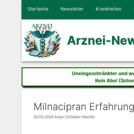
Zum
Startseite
Newsletter
Krankheiten
Inhalt
springen
Arznei-Ne
Uneingeschränkter und wer
Kein Abo! (Scho
Milnacipran Erfahrun
20.04.2024
Autor: Christian Hilscher