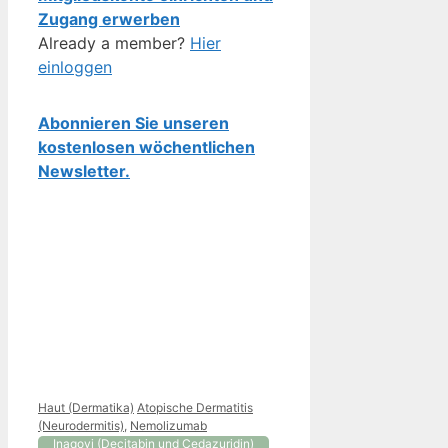
Zugang erwerben
Already a member?
Hier
einloggen
Abonnieren Sie unseren
kostenlosen wöchentlichen
Newsletter.
Kategorien
Schlagwörter
Haut (Dermatika)
Atopische Dermatitis
(Neurodermitis)
,
Nemolizumab
Inaqovi (Decitabin und Cedazuridin)