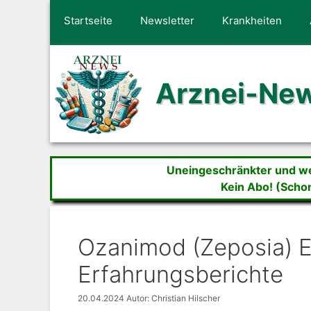
Zum
Startseite
Newsletter
Krankheiten
Inhalt
springen
Arznei-Ne
Uneingeschränkter und wer
Kein Abo! (Scho
Ozanimod (Zeposia) E
Erfahrungsberichte
20.04.2024
Autor: Christian Hilscher