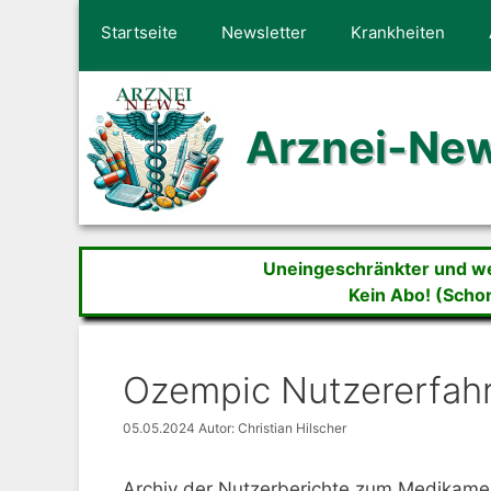
Zum
Startseite
Newsletter
Krankheiten
Inhalt
springen
Arznei-Ne
Uneingeschränkter und wer
Kein Abo! (Scho
Ozempic Nutzererfah
05.05.2024
Autor: Christian Hilscher
Archiv der Nutzerberichte zum Medikam