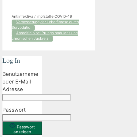
Kategorien
Schlagwörter
Antiinfektiva / Impfstoffe
COVID-19
Verbesserung der Leberfibrose durch
Survodutid
Abrocitinib bei Prurigo nodularis und
chronischen Juckreiz
Log In
Benutzername
oder E-Mail-
Adresse
Passwort
Passwort
anzeigen