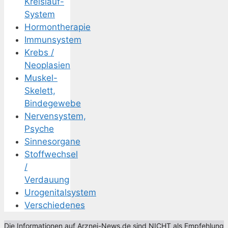
Kreislauf-
System
Hormontherapie
Immunsystem
Krebs /
Neoplasien
Muskel-
Skelett,
Bindegewebe
Nervensystem,
Psyche
Sinnesorgane
Stoffwechsel
/
Verdauung
Urogenitalsystem
Verschiedenes
Die Informationen auf Arznei-News.de sind NICHT als Empfehlung