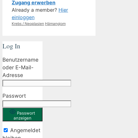
Zugang erwerben
Already a member?
Hier
einloggen
Kategorien
Schlagwörter
Krebs / Neoplasien
Hämangiom
Log In
Benutzername
oder E-Mail-
Adresse
Passwort
Passwort
anzeigen
Angemeldet