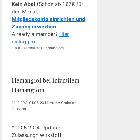
Kein Abo!
(Schon ab 1,67€ für
den Monat):
Mitgliedskonto einrichten und
Zugang erwerben
Already a member?
Hier
einloggen
Kategorien
Schlagwörter
Haut (Dermatika)
Hämangiom
Hemangiol bei infantilem
Hämangiom
11.11.2021
01.05.2014
Autor: Christian
Hilscher
*01.05.2014 Update:
Zulassung* Wirkstoff