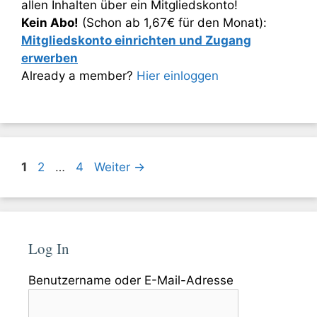
allen Inhalten über ein Mitgliedskonto!
Kein Abo!
(Schon ab 1,67€ für den Monat):
Mitgliedskonto einrichten und Zugang
erwerben
Already a member?
Hier einloggen
Seite
Seite
Seite
1
2
…
4
Weiter
→
Log In
Benutzername oder E-Mail-Adresse