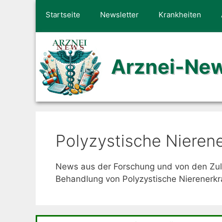
Zum
Startseite
Newsletter
Krankheiten
Inhalt
springen
Arznei-Ne
Polyzystische Nieren
News aus der Forschung und von den Zu
Behandlung von Polyzystische Nierenerkr