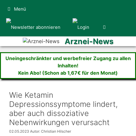
Zum
Menü
Inhalt
springen
Arznei-News
Uneingeschränkter und werbefreier Zugang zu allen
Inhalten!
Kein Abo! (Schon ab 1,67€ für den Monat)
Wie Ketamin
Depressionssymptome lindert,
aber auch dissoziative
Nebenwirkungen verursacht
02.05.2023
Autor: Christian Hilscher