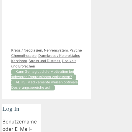
Kategorien
Krebs / Neoplasien
,
Nervensystem, Psyche
Schlagwörter
Chemotherapie
,
Darmkrebs / Kolorektales
Karzinom
,
Stress und Distress
,
Übelkeit
und Erbrechen
Kann Semaglutid die Motivation bei
schweren Depressionen verbessern?
ADHS-Medikamente weisen optimale
Dosierungsbereiche auf
Log In
Benutzername
oder E-Mail-