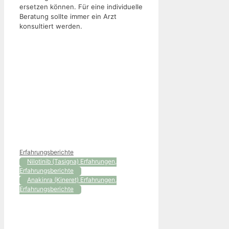
ersetzen können. Für eine individuelle
Beratung sollte immer ein Arzt
konsultiert werden.
Kategorien
Erfahrungsberichte
Nilotinib (Tasigna) Erfahrungen,
Erfahrungsberichte
Anakinra (Kineret) Erfahrungen,
Erfahrungsberichte