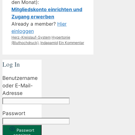
den Monat):
Mitgliedskonto einrichten und
Zugang erwerben
Already a member?
Hier
einloggen
Kategorien
Schlagwörter
Herz-Kreislauf-System
Hypertonie
(Bluthochdruck)
,
Indapamid
Ein Kommentar
Log In
Benutzername
oder E-Mail-
Adresse
Passwort
Passwort
anzeigen