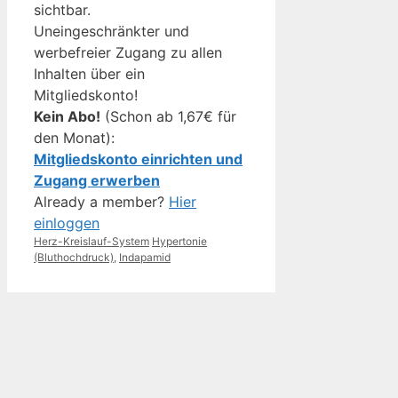
sichtbar.
Uneingeschränkter und
werbefreier Zugang zu allen
Inhalten über ein
Mitgliedskonto!
Kein Abo!
(Schon ab 1,67€ für
den Monat):
Mitgliedskonto einrichten und
Zugang erwerben
Already a member?
Hier
einloggen
Kategorien
Schlagwörter
Herz-Kreislauf-System
Hypertonie
(Bluthochdruck)
,
Indapamid