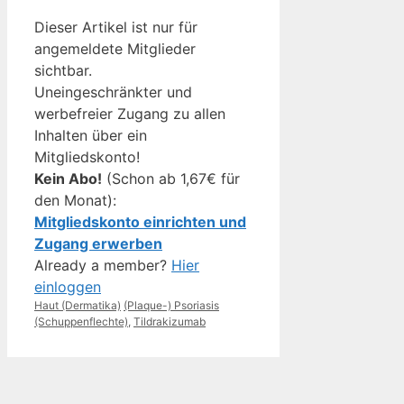
Dieser Artikel ist nur für
angemeldete Mitglieder
sichtbar.
Uneingeschränkter und
werbefreier Zugang zu allen
Inhalten über ein
Mitgliedskonto!
Kein Abo!
(Schon ab 1,67€ für
den Monat):
Mitgliedskonto einrichten und
Zugang erwerben
Already a member?
Hier
einloggen
Kategorien
Schlagwörter
Haut (Dermatika)
(Plaque-) Psoriasis
(Schuppenflechte)
,
Tildrakizumab