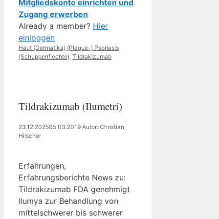
Mitgliedskonto einrichten und
Zugang erwerben
Already a member?
Hier
einloggen
Kategorien
Schlagwörter
Haut (Dermatika)
(Plaque-) Psoriasis
(Schuppenflechte)
,
Tildrakizumab
Tildrakizumab (Ilumetri)
23.12.2025
05.03.2019
Autor: Christian
Hilscher
Erfahrungen,
Erfahrungsberichte News zu:
Tildrakizumab FDA genehmigt
Ilumya zur Behandlung von
mittelschwerer bis schwerer