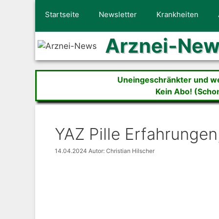
Zum
Startseite
Newsletter
Krankheiten
Inhalt
springen
Arznei-Ne
Uneingeschränkter und wer
Kein Abo! (Scho
YAZ Pille Erfahrungen
14.04.2024
Autor: Christian Hilscher