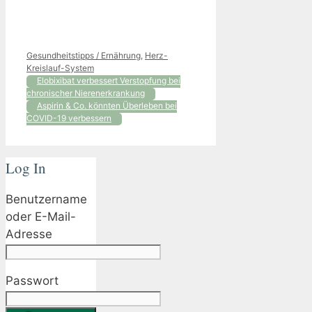
Kategorien
Gesundheitstipps / Ernährung
,
Herz-
Kreislauf-System
Elobixibat verbessert Verstopfung bei
chronischer Nierenerkrankung
Aspirin & Co. könnten Überleben bei
COVID-19 verbessern
Log In
Benutzername
oder E-Mail-
Adresse
Passwort