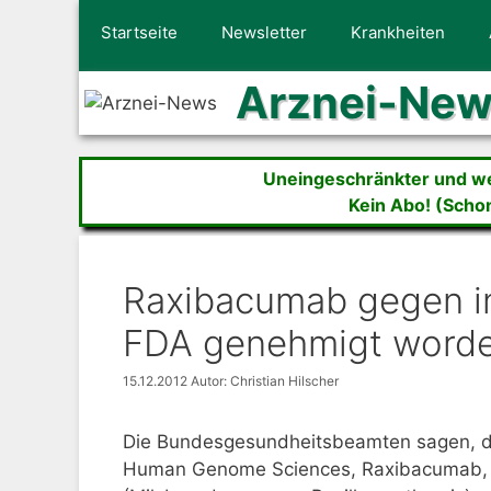
Zum
Startseite
Newsletter
Krankheiten
Inhalt
springen
Arznei-Ne
Uneingeschränkter und wer
Kein Abo! (Scho
Raxibacumab gegen in
FDA genehmigt word
15.12.2012
Autor: Christian Hilscher
Die Bundesgesundheitsbeamten sagen, da
Human Genome Sciences, Raxibacumab, g