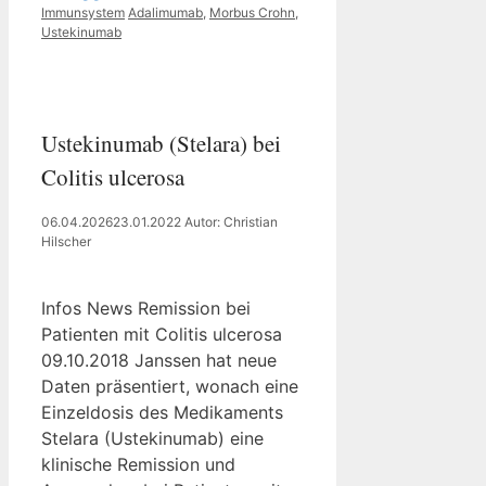
Kategorien
Schlagwörter
Immunsystem
Adalimumab
,
Morbus Crohn
,
Ustekinumab
Ustekinumab (Stelara) bei
Colitis ulcerosa
06.04.2026
23.01.2022
Autor: Christian
Hilscher
Infos News Remission bei
Patienten mit Colitis ulcerosa
09.10.2018 Janssen hat neue
Daten präsentiert, wonach eine
Einzeldosis des Medikaments
Stelara (Ustekinumab) eine
klinische Remission und