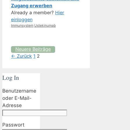
Zugang erwerben
Already a member?
Hier
einloggen
Kategorien
Schlagwörter
Immunsystem
Ustekinumab
Neuere Beiträge
Seite
Seite
←
Zurück
1
2
Log In
Benutzername
oder E-Mail-
Adresse
Passwort