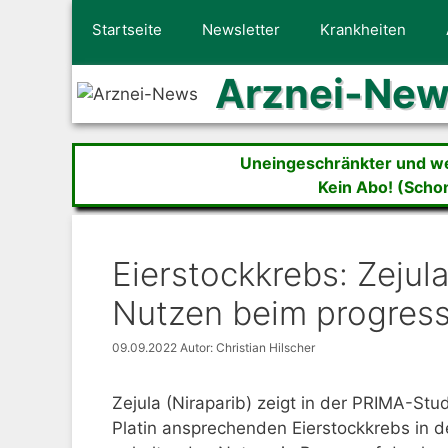
Zum
Startseite
Newsletter
Krankheiten
Inhalt
springen
Arznei-Ne
Uneingeschränkter und wer
Kein Abo! (Scho
Eierstockkrebs: Zejul
Nutzen beim progress
09.09.2022
Autor: Christian Hilscher
Zejula (Niraparib) zeigt in der PRIMA-Stu
Platin ansprechenden Eierstockkrebs in d