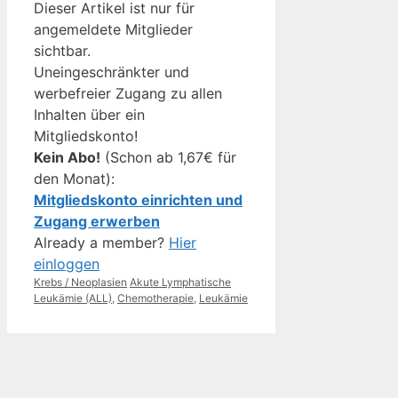
Dieser Artikel ist nur für
angemeldete Mitglieder
sichtbar.
Uneingeschränkter und
werbefreier Zugang zu allen
Inhalten über ein
Mitgliedskonto!
Kein Abo!
(Schon ab 1,67€ für
den Monat):
Mitgliedskonto einrichten und
Zugang erwerben
Already a member?
Hier
einloggen
Kategorien
Schlagwörter
Krebs / Neoplasien
Akute Lymphatische
Leukämie (ALL)
,
Chemotherapie
,
Leukämie