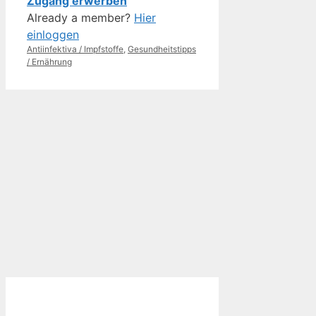
Zugang erwerben
Already a member?
Hier
einloggen
Kategorien
Antiinfektiva / Impfstoffe
,
Gesundheitstipps
/ Ernährung