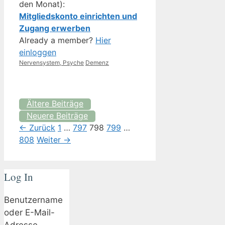
den Monat):
Mitgliedskonto einrichten und
Zugang erwerben
Already a member?
Hier
einloggen
Kategorien
Schlagwörter
Nervensystem, Psyche
Demenz
Ältere Beiträge
Neuere Beiträge
Seite
Seite
Seite
Seite
Seite
←
Zurück
1
…
797
798
799
…
808
Weiter
→
Log In
Benutzername
oder E-Mail-
Adresse