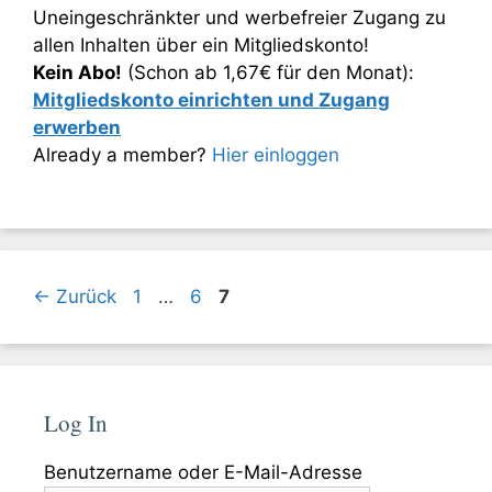
Uneingeschränkter und werbefreier Zugang zu
allen Inhalten über ein Mitgliedskonto!
Kein Abo!
(Schon ab 1,67€ für den Monat):
Mitgliedskonto einrichten und Zugang
erwerben
Already a member?
Hier einloggen
Seite
Seite
Seite
←
Zurück
1
…
6
7
Log In
Benutzername oder E-Mail-Adresse